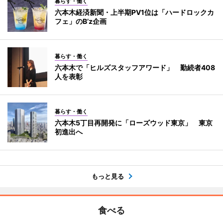
暮らす・働く
六本木経済新聞・上半期PV1位は「ハードロックカ
フェ」のB’z企画
暮らす・働く
六本木で「ヒルズスタッフアワード」 勤続者408
人を表彰
暮らす・働く
六本木5丁目再開発に「ローズウッド東京」 東京
初進出へ
もっと見る
食べる