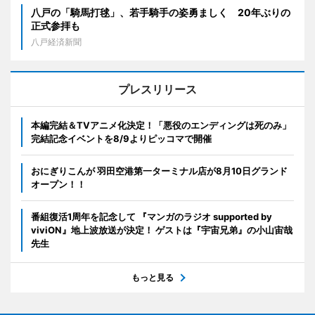
八戸の「騎馬打毬」、若手騎手の姿勇ましく 20年ぶりの
正式参拝も
八戸経済新聞
プレスリリース
本編完結＆TVアニメ化決定！「悪役のエンディングは死のみ」
完結記念イベントを8/9よりピッコマで開催
おにぎりこんが 羽田空港第一ターミナル店が8月10日グランド
オープン！！
番組復活1周年を記念して 『マンガのラジオ supported by
viviON』地上波放送が決定！ ゲストは『宇宙兄弟』の小山宙哉
先生
もっと見る