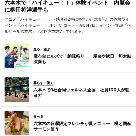
六本木で「ハイキュー！！」体験イベント 内覧会
に柳田将洋選手も
アニメ「ハイキュー！！」（感嘆符2字は半角が正式表記）の体験型イ
ベント「ハイキュー！！ オン ザ コート」が8月7日、イベント施設「ベ
ルサール六本木」（港区六本木7）で始まる。
見る・遊ぶ
麻布台ヒルズで「納涼祭り」 屋台や縁日、和太鼓
演奏も
暮らす・働く
六本木で3社合同ウェルネス企画 社員100人が朝
ヨガ
食べる
六本木の日曜限定フレンチが夏メニュー 桃と国産
サーモン使う